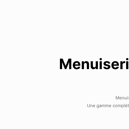
Menuiseri
Menuis
Une gamme complèt