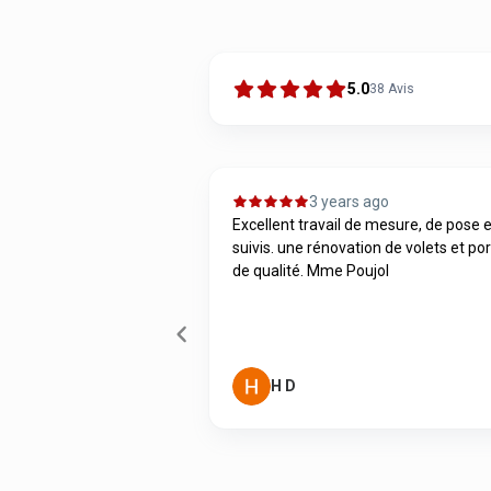
5.0
38
Avis
 ago
3 years ago
DVM pour l’ensemble des
Excellent travail de mesure, de pose e
 maison. Tous s‘est
suivis. une rénovation de volets et po
 du métrage à la pose.
de qualité. Mme Poujol
spect des lieux, laissés
able. Très bi...
 (DPR)
H D
Page
1